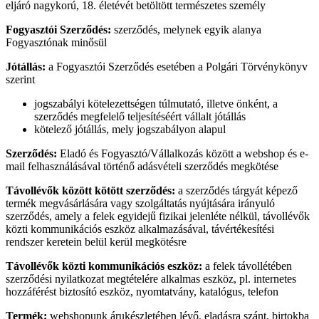
eljáró nagykorú, 18. életévét betöltött természetes személy
Fogyasztói Szerződés:
szerződés, melynek egyik alanya
Fogyasztónak minősül
Jótállás:
a Fogyasztói Szerződés esetében a Polgári Törvénykönyv
szerint
jogszabályi kötelezettségen túlmutató, illetve önként, a
szerződés megfelelő teljesítéséért vállalt jótállás
kötelező jótállás, mely jogszabályon alapul
Szerződés:
Eladó és Fogyasztó/Vállalkozás között a webshop és e-
mail felhasználásával történő adásvételi szerződés megkötése
Távollévők között kötött szerződés:
a szerződés tárgyát képező
termék megvásárlására vagy szolgáltatás nyújtására irányuló
szerződés, amely a felek egyidejű fizikai jelenléte nélkül, távollévők
közti kommunikációs eszköz alkalmazásával, távértékesítési
rendszer keretein belül kerül megkötésre
Távollévők közti kommunikációs eszköz:
a felek távollétében
szerződési nyilatkozat megtételére alkalmas eszköz, pl. internetes
hozzáférést biztosító eszköz, nyomtatvány, katalógus, telefon
Termék:
webshopunk árukészletében lévő, eladásra szánt, birtokba