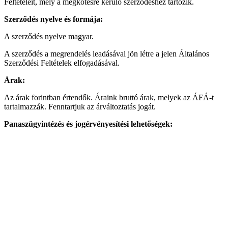
Feltételeit, mely a megkötésre kerülő szerződéshez tartozik.
Szerződés nyelve és formája:
A szerződés nyelve magyar.
A szerződés a megrendelés leadásával jön létre a jelen Általános
Szerződési Feltételek elfogadásával.
Árak:
Az árak forintban értendők. Áraink bruttó árak, melyek az ÁFÁ-t
tartalmazzák. Fenntartjuk az árváltoztatás jogát.
Panaszügyintézés és jogérvényesítési lehetőségek:
A Fogyasztó a terméket, illetőleg tevékenységünket illető kifogásait
a következő elérhetőségeinken keresztül juttathatja el hozzánk:
Postai cím:
E-mail cím:
Telefonszám:
A Fogyasztó
elsősorban írásban, egyes esetekben szóban is
közölheti panaszát
. A panasz vonatkozhat az Eladó részéről eljáró
személy viselkedésére, munkájára, esetleg mulasztására, mely a