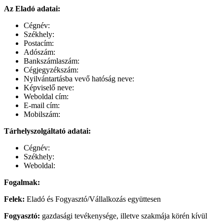
Az Eladó adatai:
Cégnév:
Székhely:
Postacím:
Adószám:
Bankszámlaszám:
Cégjegyzékszám:
Nyilvántartásba vevő hatóság neve:
Képviselő neve:
Weboldal cím:
E-mail cím:
Mobilszám:
Tárhelyszolgáltató adatai:
Cégnév:
Székhely:
Weboldal:
Fogalmak:
Felek:
Eladó és Fogyasztó/Vállalkozás együttesen
Fogyasztó:
gazdasági tevékenysége, illetve szakmája körén kívül