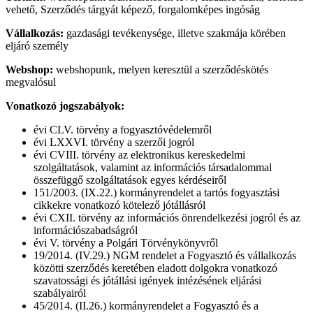
vehető, Szerződés tárgyát képező, forgalomképes ingóság
Vállalkozás:
gazdasági tevékenysége, illetve szakmája körében
eljáró személy
Webshop:
webshopunk, melyen keresztül a szerződéskötés
megvalósul
Vonatkozó jogszabályok:
évi CLV. törvény a fogyasztóvédelemről
évi LXXVI. törvény a szerzői jogról
évi CVIII. törvény az elektronikus kereskedelmi
szolgáltatások, valamint az információs társadalommal
összefüggő szolgáltatások egyes kérdéseiről
151/2003. (IX.22.) kormányrendelet a tartós fogyasztási
cikkekre vonatkozó kötelező jótállásról
évi CXII. törvény az információs önrendelkezési jogról és az
információszabadságról
évi V. törvény a Polgári Törvénykönyvről
19/2014. (IV.29.) NGM rendelet a Fogyasztó és vállalkozás
közötti szerződés keretében eladott dolgokra vonatkozó
szavatossági és jótállási igények intézésének eljárási
szabályairól
45/2014. (II.26.) kormányrendelet a Fogyasztó és a