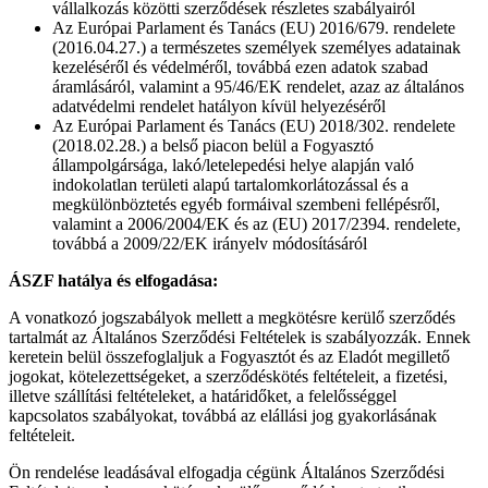
vállalkozás közötti szerződések részletes szabályairól
Az Európai Parlament és Tanács (EU) 2016/679. rendelete
(2016.04.27.) a természetes személyek személyes adatainak
kezeléséről és védelméről, továbbá ezen adatok szabad
áramlásáról, valamint a 95/46/EK rendelet, azaz az általános
adatvédelmi rendelet hatályon kívül helyezéséről
Az Európai Parlament és Tanács (EU) 2018/302. rendelete
(2018.02.28.) a belső piacon belül a Fogyasztó
állampolgársága, lakó/letelepedési helye alapján való
indokolatlan területi alapú tartalomkorlátozással és a
megkülönböztetés egyéb formáival szembeni fellépésről,
valamint a 2006/2004/EK és az (EU) 2017/2394. rendelete,
továbbá a 2009/22/EK irányelv módosításáról
ÁSZF hatálya és elfogadása:
A vonatkozó jogszabályok mellett a megkötésre kerülő szerződés
tartalmát az Általános Szerződési Feltételek is szabályozzák. Ennek
keretein belül összefoglaljuk a Fogyasztót és az Eladót megillető
jogokat, kötelezettségeket, a szerződéskötés feltételeit, a fizetési,
illetve szállítási feltételeket, a határidőket, a felelősséggel
kapcsolatos szabályokat, továbbá az elállási jog gyakorlásának
feltételeit.
Ön rendelése leadásával elfogadja cégünk Általános Szerződési